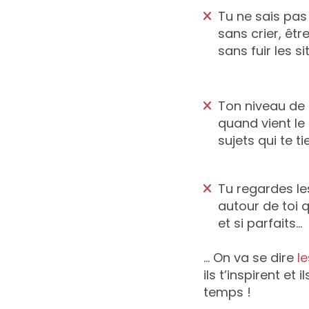
Tu ne sais pa
sans crier, êtr
sans fuir les s
Ton niveau de
quand vient le
sujets qui te 
Tu regardes le
autour de toi 
et si parfaits…
... On va se dire
l
ils t’inspirent et
temps !