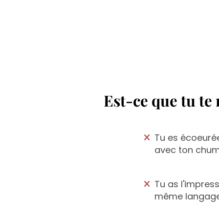
Est-ce que tu te
Tu es écoeurée
avec ton chum,
Tu as l'impress
même langage 