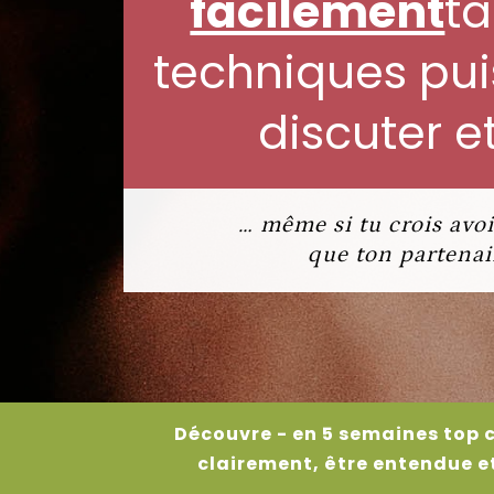
facilement
t
techniques pui
discuter e
… même si tu crois avoi
que ton partenai
Découvre - en 5 semaines top 
clairement, être entendue et