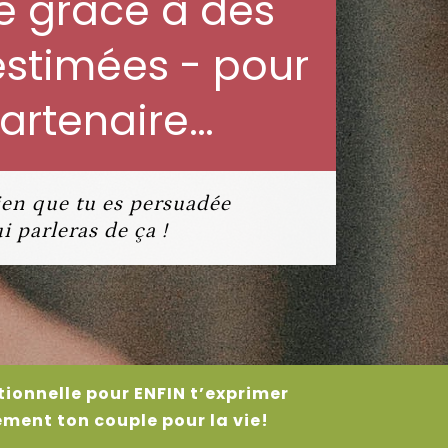
e grâce à des
estimées - pour
partenaire…
bien que tu es persuadée
 parleras de ça !
ionnelle pour ENFIN t’exprimer
ement ton couple pour la vie!