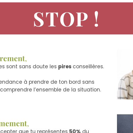
STOP !
rement
,
es sont sans doute les
pires
conseillères.
 tendance à prendre de ton bord sans
 comprendre l’ensemble de la situation.
èmement
,
ccepter que tu représentes
50%
du