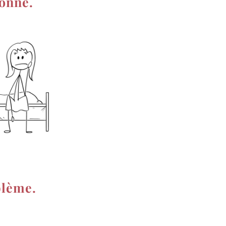
ionne.
oblème.