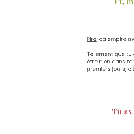
Et, m
Pire
, ça empire a
Tellement que tu
être bien dans to
premiers jours, c’
Tu as 