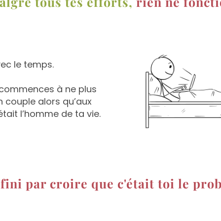
algré tous tes efforts,
rien ne fonct
vec le temps.
 commences à ne plus
n couple alors qu’aux
était l’homme de ta vie.
fini par croire que c'était toi le pr