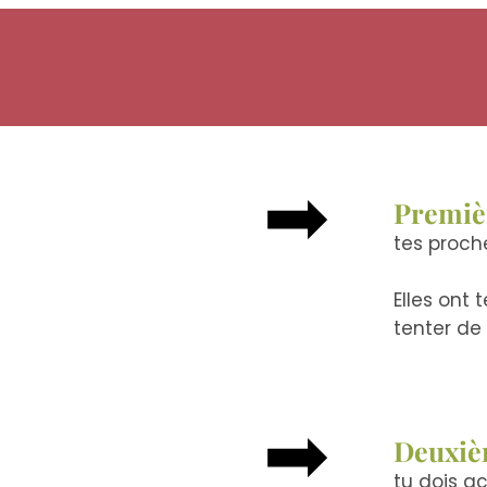
➡
Premiè
tes proch
Elles ont
tenter de
➡
Deuxi
tu dois a