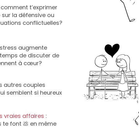
s comment t’exprimer
e sur la défensive ou
ituations conflictuelles?
 stress augmente
 temps de discuter de
tiennent à cœur?
s autres couples
qui semblent si heureux
es vraies affaires
:
 ils te font 💩 en même