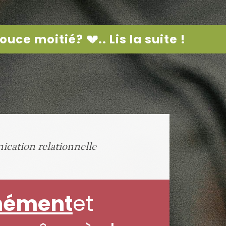
uce moitié? 💔.. Lis la suite !
ication relationnelle
nément
et